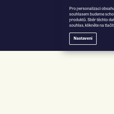
Přejít na obsah
Pro personalizaci obsahu
souhlasem budeme schopn
produktů. Sběr těchto da
souhlas, klikněte na tlač
Nastavení