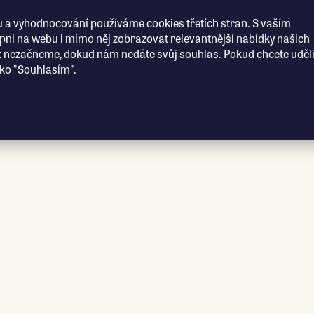
 a vyhodnocování používáme cookies třetích stran. S vaším
i na webu i mimo něj zobrazovat relevantnější nabídky našich
t nezačneme, dokud nám nedáte svůj souhlas. Pokud chcete uděli
ítko "Souhlasím".