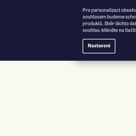
Přejít na obsah
Pro personalizaci obsahu
souhlasem budeme schopn
produktů. Sběr těchto da
souhlas, klikněte na tlač
Nastavení