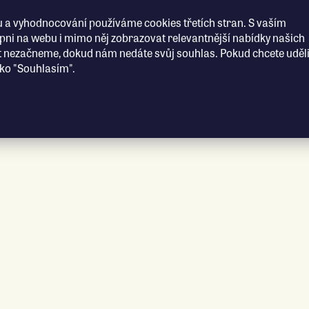
 a vyhodnocování používáme cookies třetích stran. S vaším
i na webu i mimo něj zobrazovat relevantnější nabídky našich
t nezačneme, dokud nám nedáte svůj souhlas. Pokud chcete uděli
ítko "Souhlasím".