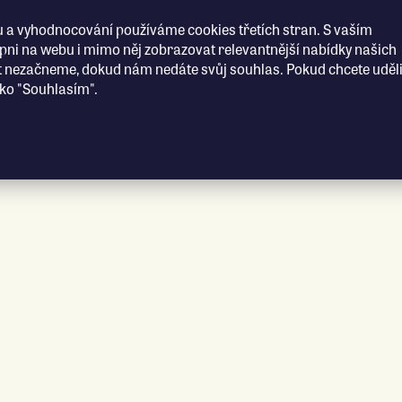
 a vyhodnocování používáme cookies třetích stran. S vaším
i na webu i mimo něj zobrazovat relevantnější nabídky našich
t nezačneme, dokud nám nedáte svůj souhlas. Pokud chcete uděli
ítko "Souhlasím".