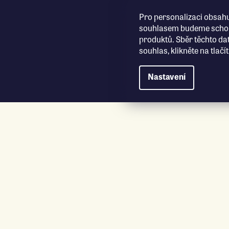
Přejít na obsah
Pro personalizaci obsahu
souhlasem budeme schopn
produktů. Sběr těchto da
souhlas, klikněte na tlač
Nastavení