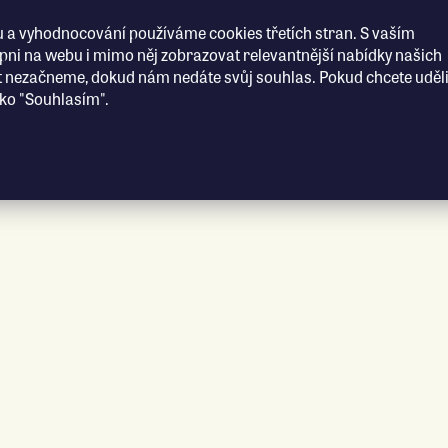
 a vyhodnocování používáme cookies třetích stran. S vaším
i na webu i mimo něj zobrazovat relevantnější nabídky našich
t nezačneme, dokud nám nedáte svůj souhlas. Pokud chcete uděli
ítko "Souhlasím".