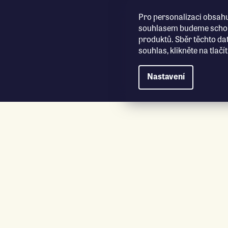
Přejít na obsah
Pro personalizaci obsahu
souhlasem budeme schopn
produktů. Sběr těchto da
souhlas, klikněte na tlač
Nastavení