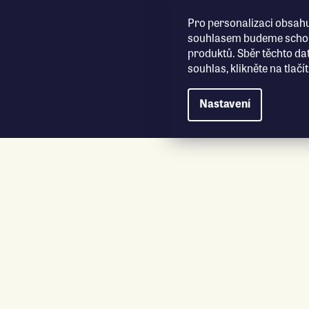
Přejít na obsah
Pro personalizaci obsahu
souhlasem budeme schopn
produktů. Sběr těchto da
souhlas, klikněte na tlač
Nastavení