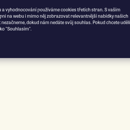
 a vyhodnocování používáme cookies třetích stran. S vaším
i na webu i mimo něj zobrazovat relevantnější nabídky našich
t nezačneme, dokud nám nedáte svůj souhlas. Pokud chcete uděli
ítko "Souhlasím".