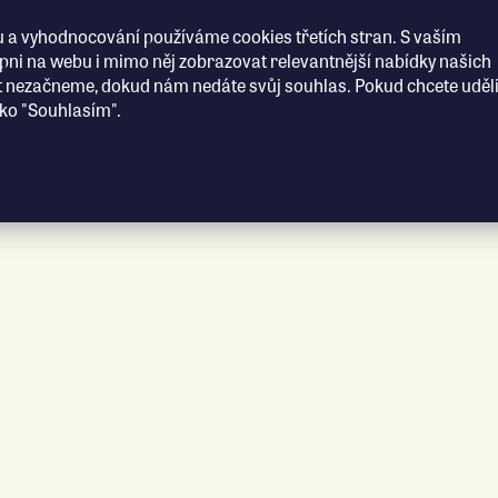
 a vyhodnocování používáme cookies třetích stran. S vaším
i na webu i mimo něj zobrazovat relevantnější nabídky našich
t nezačneme, dokud nám nedáte svůj souhlas. Pokud chcete uděli
ítko "Souhlasím".