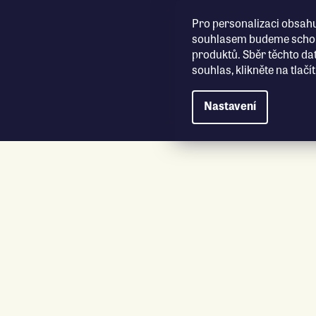
Přejít na obsah
Pro personalizaci obsahu
souhlasem budeme schopn
produktů. Sběr těchto da
souhlas, klikněte na tlač
Nastavení