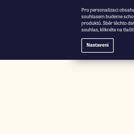
Přejít na obsah
Pro personalizaci obsahu
souhlasem budeme schopn
produktů. Sběr těchto da
souhlas, klikněte na tlač
Nastavení