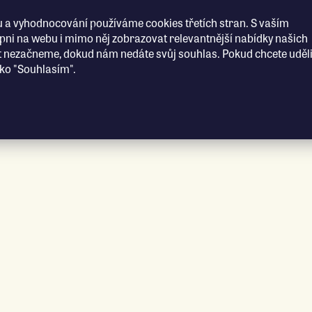
 a vyhodnocování používáme cookies třetích stran. S vaším
i na webu i mimo něj zobrazovat relevantnější nabídky našich
t nezačneme, dokud nám nedáte svůj souhlas. Pokud chcete uděli
ítko "Souhlasím".