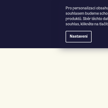
Přejít na obsah
Pro personalizaci obsahu
souhlasem budeme schopn
produktů. Sběr těchto da
souhlas, klikněte na tlač
Nastavení