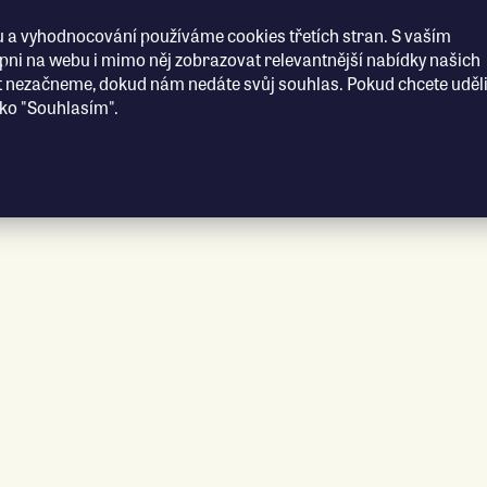
 a vyhodnocování používáme cookies třetích stran. S vaším
i na webu i mimo něj zobrazovat relevantnější nabídky našich
t nezačneme, dokud nám nedáte svůj souhlas. Pokud chcete uděli
ítko "Souhlasím".